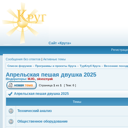
Сайт «Круга»
Регистраци
Сообщения без ответов
|
Активные темы
Список форумов
»
Программы и проекты Круга
»
ТурКлуб Круга
»
Весенние поход
Апрельская пешая двушка 2025
Модераторы:
М.Ю.
,
skvoznyak
Страница
1
из
1
[ Тем: 6 ]
Апрельская пешая двушка 2025
Темы
Технический анализ
Общественное оборудование