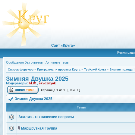
Сайт «Круга»
Регистраци
Сообщения без ответов
|
Активные темы
Список форумов
»
Программы и проекты Круга
»
ТурКлуб Круга
»
Зимние походы!
Зимняя Двушка 2025
Модераторы:
М.Ю.
,
skvoznyak
Страница
1
из
1
[ Тем: 7 ]
Зимняя Двушка 2025
Темы
Анализ - технические вопросы
Маршрутная Группа