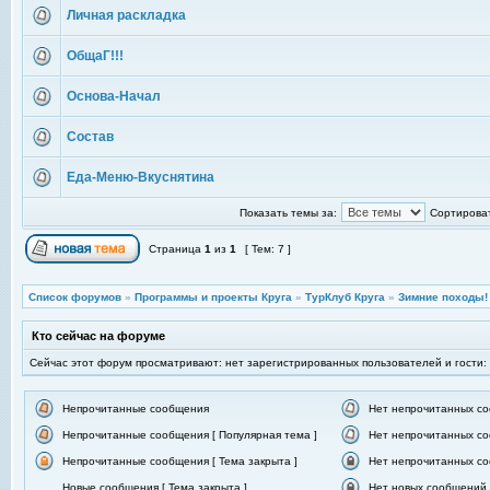
Личная раскладка
ОбщаГ!!!
Основа-Начал
Состав
Еда-Меню-Вкуснятина
Показать темы за:
Сортироват
Страница
1
из
1
[ Тем: 7 ]
Список форумов
»
Программы и проекты Круга
»
ТурКлуб Круга
»
Зимние походы!
Кто сейчас на форуме
Сейчас этот форум просматривают: нет зарегистрированных пользователей и гости:
Непрочитанные сообщения
Нет непрочитанных с
Непрочитанные сообщения [ Популярная тема ]
Нет непрочитанных со
Непрочитанные сообщения [ Тема закрыта ]
Нет непрочитанных со
Новые сообщения [ Тема закрыта ]
Нет новых сообщений [