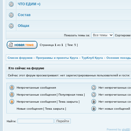
ЧТО ЕДИМ =)
Состав
Общак
Показать темы за:
Сортироват
Страница
1
из
1
[ Тем: 5 ]
Список форумов
»
Программы и проекты Круга
»
ТурКлуб Круга
»
Осенние походы
Кто сейчас на форуме
Сейчас этот форум просматривают: нет зарегистрированных пользователей и гости:
Непрочитанные сообщения
Нет непрочитанных с
Непрочитанные сообщения [ Популярная тема ]
Нет непрочитанных со
Непрочитанные сообщения [ Тема закрыта ]
Нет непрочитанных со
Новые сообщения [ Тема закрыта ]
Нет новых сообщений [
Найти:
Powered by
phpBB