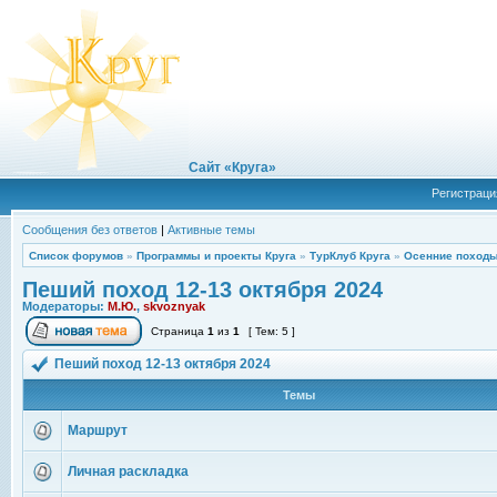
Сайт «Круга»
Регистраци
Сообщения без ответов
|
Активные темы
Список форумов
»
Программы и проекты Круга
»
ТурКлуб Круга
»
Осенние походы
Пеший поход 12-13 октября 2024
Модераторы:
М.Ю.
,
skvoznyak
Страница
1
из
1
[ Тем: 5 ]
Пеший поход 12-13 октября 2024
Темы
Маршрут
Личная раскладка