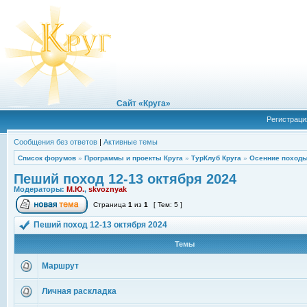
Сайт «Круга»
Регистраци
Сообщения без ответов
|
Активные темы
Список форумов
»
Программы и проекты Круга
»
ТурКлуб Круга
»
Осенние походы
Пеший поход 12-13 октября 2024
Модераторы:
М.Ю.
,
skvoznyak
Страница
1
из
1
[ Тем: 5 ]
Пеший поход 12-13 октября 2024
Темы
Маршрут
Личная раскладка