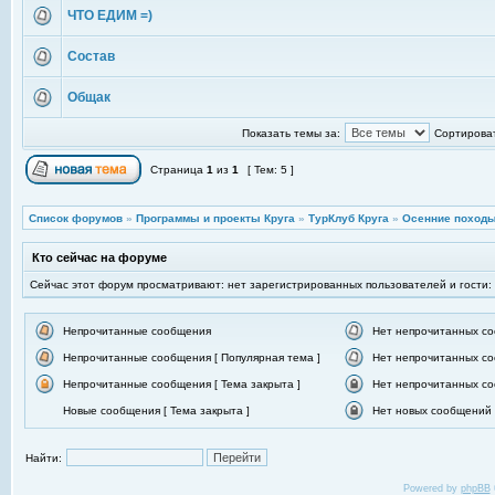
ЧТО ЕДИМ =)
Состав
Общак
Показать темы за:
Сортироват
Страница
1
из
1
[ Тем: 5 ]
Список форумов
»
Программы и проекты Круга
»
ТурКлуб Круга
»
Осенние походы
Кто сейчас на форуме
Сейчас этот форум просматривают: нет зарегистрированных пользователей и гости:
Непрочитанные сообщения
Нет непрочитанных с
Непрочитанные сообщения [ Популярная тема ]
Нет непрочитанных со
Непрочитанные сообщения [ Тема закрыта ]
Нет непрочитанных со
Новые сообщения [ Тема закрыта ]
Нет новых сообщений [
Найти:
Powered by
phpBB