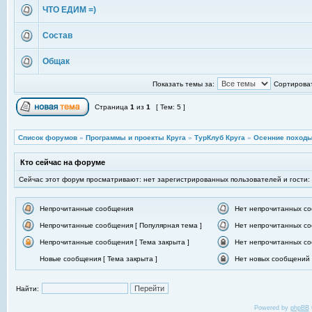
ЧТО ЕДИМ =)
Состав
Общак
Показать темы за:
Сортироват
Страница
1
из
1
[ Тем: 5 ]
Список форумов
»
Программы и проекты Круга
»
ТурКлуб Круга
»
Осенние походы
Кто сейчас на форуме
Сейчас этот форум просматривают: нет зарегистрированных пользователей и гости:
Непрочитанные сообщения
Нет непрочитанных с
Непрочитанные сообщения [ Популярная тема ]
Нет непрочитанных со
Непрочитанные сообщения [ Тема закрыта ]
Нет непрочитанных со
Новые сообщения [ Тема закрыта ]
Нет новых сообщений [
Найти:
Powered by
phpBB