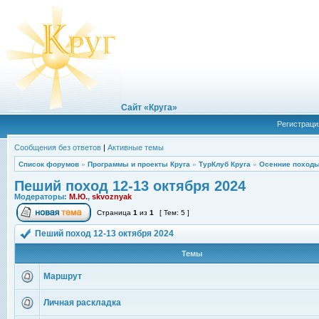
Сайт «Круга»
Регистраци
Сообщения без ответов
|
Активные темы
Список форумов
»
Программы и проекты Круга
»
ТурКлуб Круга
»
Осенние походы
Пеший поход 12-13 октября 2024
Модераторы:
М.Ю.
,
skvoznyak
Страница
1
из
1
[ Тем: 5 ]
Пеший поход 12-13 октября 2024
Темы
Маршрут
Личная раскладка