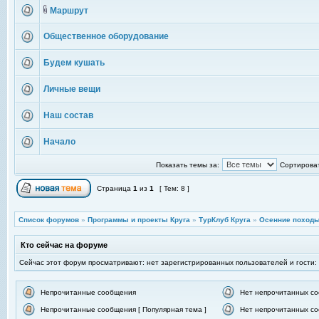
Маршрут
Общественное оборудование
Будем кушать
Личные вещи
Наш состав
Начало
Показать темы за:
Сортироват
Страница
1
из
1
[ Тем: 8 ]
Список форумов
»
Программы и проекты Круга
»
ТурКлуб Круга
»
Осенние походы
Кто сейчас на форуме
Сейчас этот форум просматривают: нет зарегистрированных пользователей и гости:
Непрочитанные сообщения
Нет непрочитанных с
Непрочитанные сообщения [ Популярная тема ]
Нет непрочитанных со