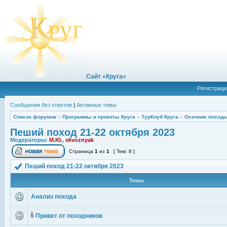
Сайт «Круга»
Регистраци
Сообщения без ответов
|
Активные темы
Список форумов
»
Программы и проекты Круга
»
ТурКлуб Круга
»
Осенние походы
Пеший поход 21-22 октября 2023
Модераторы:
М.Ю.
,
skvoznyak
Страница
1
из
1
[ Тем: 8 ]
Пеший поход 21-22 октября 2023
Темы
Анализ похода
Привет от походников