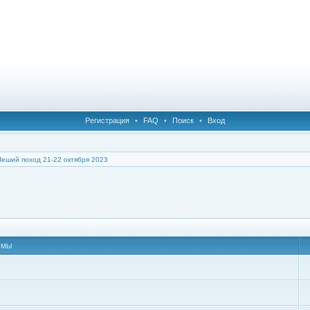
Регистрация
•
FAQ
•
Поиск
•
Вход
Пеший поход 21-22 октября 2023
емы