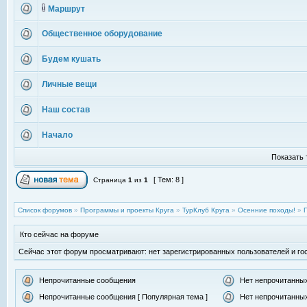
Маршрут
Общественное оборудование
Будем кушать
Личные вещи
Наш состав
Начало
Показать 
[ Тем: 8 ]
Страница
1
из
1
Список форумов
»
Программы и проекты Круга
»
ТурКлуб Круга
»
Осенние походы!
»
Кто сейчас на форуме
Сейчас этот форум просматривают: нет зарегистрированных пользователей и гос
Непрочитанные сообщения
Нет непрочитанны
Непрочитанные сообщения [ Популярная тема ]
Нет непрочитанных