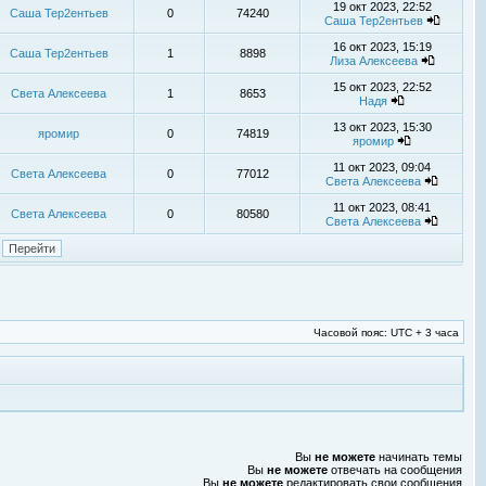
19 окт 2023, 22:52
Саша Тер2ентьев
0
74240
Саша Тер2ентьев
16 окт 2023, 15:19
Саша Тер2ентьев
1
8898
Лиза Алексеева
15 окт 2023, 22:52
Света Алексеева
1
8653
Надя
13 окт 2023, 15:30
яромир
0
74819
яромир
11 окт 2023, 09:04
Света Алексеева
0
77012
Света Алексеева
11 окт 2023, 08:41
Света Алексеева
0
80580
Света Алексеева
Часовой пояс: UTC + 3 часа
Вы
не можете
начинать темы
Вы
не можете
отвечать на сообщения
Вы
не можете
редактировать свои сообщения