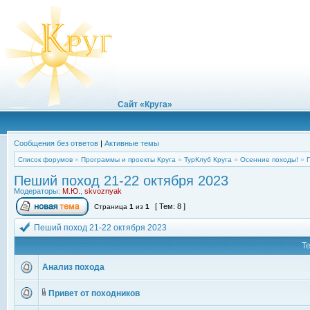
Сайт «Круга»
Сообщения без ответов
|
Активные темы
Список форумов
»
Программы и проекты Круга
»
ТурКлуб Круга
»
Осенние походы!
»
Пеший поход 21-22 октября 2023
Модераторы:
М.Ю.
,
skvoznyak
[ Тем: 8 ]
Страница
1
из
1
Пеший поход 21-22 октября 2023
Т
Анализ похода
Привет от походников