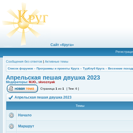
Сайт «Круга»
Регистраци
Сообщения без ответов
|
Активные темы
Список форумов
»
Программы и проекты Круга
»
ТурКлуб Круга
»
Весенние поход
Апрельская пешая двушка 2023
Модераторы:
М.Ю.
,
skvoznyak
Страница
1
из
1
[ Тем: 6 ]
Апрельская пешая двушка 2023
Темы
Начало
Маршрут