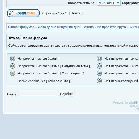
Показать темы за:
Сортироват
Страница
1
из
1
[ Тем: 2 ]
Список форумов
»
Дела давно минувших дней - Архив
»
Из проектов Круга
»
Былы
Кто сейчас на форуме
Сейчас этот форум просматривают: нет зарегистрированных пользователей и гости:
Непрочитанные сообщения
Нет непрочитанных с
Непрочитанные сообщения [ Популярная тема ]
Нет непрочитанных со
Непрочитанные сообщения [ Тема закрыта ]
Нет непрочитанных со
Новые сообщения [ Тема закрыта ]
Нет новых сообщений [
Найти:
Powered by
phpBB
Desig
Ру