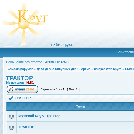
Сайт «Круга»
Регистраци
Сообщения без ответов
|
Активные темы
Список форумов
»
Дела давно минувших дней - Архив
»
Из проектов Круга
»
Былы
ТРАКТОР
Модератор:
М.Ю.
Страница
1
из
1
[ Тем: 2 ]
ТРАКТОР
Темы
Мужской Клуб "Трактор"
ТРАКТОР