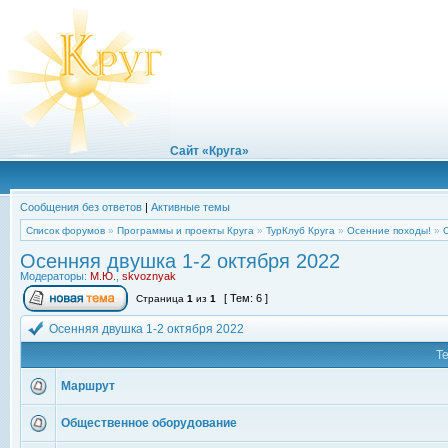
Сайт «Круга»
Сообщения без ответов
|
Активные темы
Список форумов
»
Программы и проекты Круга
»
ТурКлуб Круга
»
Осенние походы!
»
Осенняя двушка 1-2 октября 2022
Модераторы:
М.Ю.
,
skvoznyak
[ Тем: 6 ]
Страница
1
из
1
Осенняя двушка 1-2 октября 2022
Т
Маршрут
Общественное оборудование