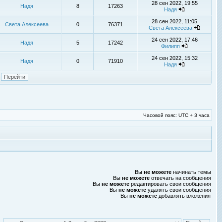
28 сен 2022, 19:55
Надя
8
17263
Надя
28 сен 2022, 11:05
Света Алексеева
0
76371
Света Алексеева
24 сен 2022, 17:46
Надя
5
17242
Филипп
24 сен 2022, 15:32
Надя
0
71910
Надя
Часовой пояс: UTC + 3 часа
Вы
не можете
начинать темы
Вы
не можете
отвечать на сообщения
Вы
не можете
редактировать свои сообщения
Вы
не можете
удалять свои сообщения
Вы
не можете
добавлять вложения