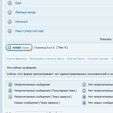
Еда
Личные вещи
Начало!
Наш супер состав!
Показать 
[ Тем: 6 ]
Страница
1
из
1
Список форумов
»
Программы и проекты Круга
»
ТурКлуб Круга
»
Осенние походы!
»
Кто сейчас на форуме
Сейчас этот форум просматривают: нет зарегистрированных пользователей и гос
Непрочитанные сообщения
Нет непрочитанны
Непрочитанные сообщения [ Популярная тема ]
Нет непрочитанных
Непрочитанные сообщения [ Тема закрыта ]
Нет непрочитанных
Новые сообщения [ Тема закрыта ]
Нет новых сообщен