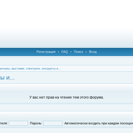
Регистрация
•
FAQ
•
Поиск
•
Вход
фильмы, выставки, спектакли, концерты и...
ы и...
У вас нет прав на чтение тем этого форума.
теля:
Пароль:
Автоматически входить при каждом посеще