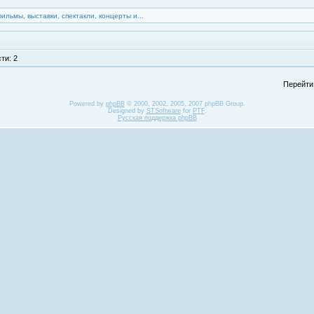
фильмы, выставки, спектакли, концерты и...
ти: 2
Перейти
Powered by
phpBB
© 2000, 2002, 2005, 2007 phpBB Group.
Designed by
STSoftware
for
PTF
.
Русская поддержка phpBB