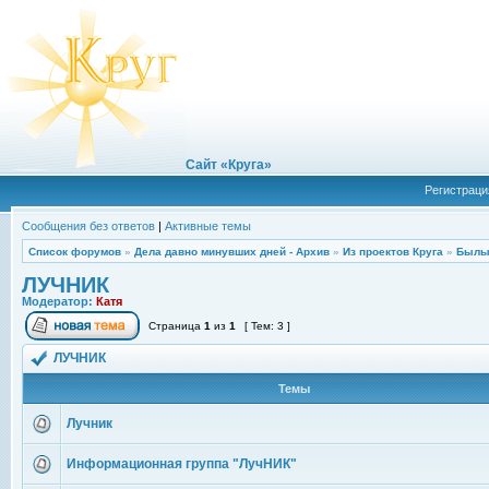
Сайт «Круга»
Регистраци
Сообщения без ответов
|
Активные темы
Список форумов
»
Дела давно минувших дней - Архив
»
Из проектов Круга
»
Былы
ЛУЧНИК
Модератор:
Катя
Страница
1
из
1
[ Тем: 3 ]
ЛУЧНИК
Темы
Лучник
Информационная группа "ЛучНИК"