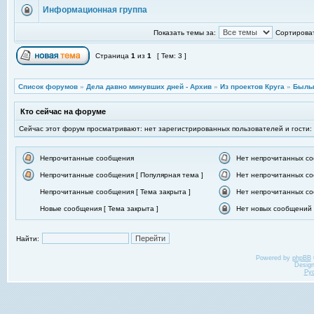
Информационная группа
Показать темы за:
Сортироват
Страница
1
из
1
[ Тем: 3 ]
Список форумов
»
Дела давно минувших дней - Архив
»
Из проектов Круга
»
Былы
Кто сейчас на форуме
Сейчас этот форум просматривают: нет зарегистрированных пользователей и гости:
Непрочитанные сообщения
Нет непрочитанных с
Непрочитанные сообщения [ Популярная тема ]
Нет непрочитанных со
Непрочитанные сообщения [ Тема закрыта ]
Нет непрочитанных со
Новые сообщения [ Тема закрыта ]
Нет новых сообщений [
Найти:
Powered by
phpBB
Desig
Ру