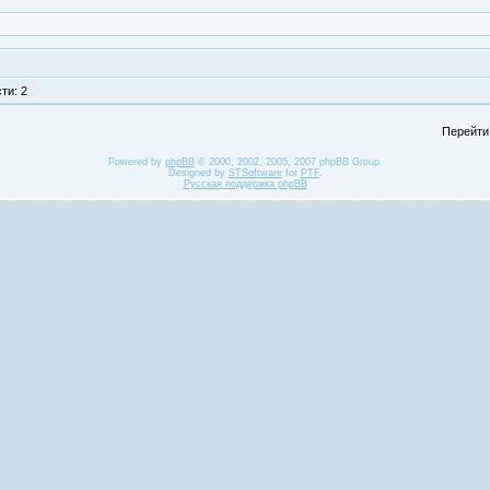
ти: 2
Перейти
Powered by
phpBB
© 2000, 2002, 2005, 2007 phpBB Group.
Designed by
STSoftware
for
PTF
.
Русская поддержка phpBB