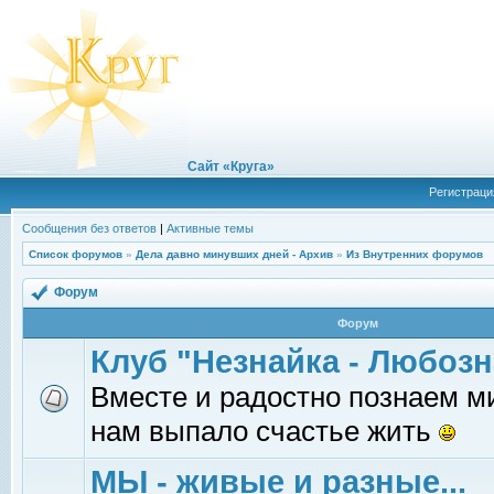
Сайт «Круга»
Регистраци
Сообщения без ответов
|
Активные темы
Список форумов
»
Дела давно минувших дней - Архив
»
Из Внутренних форумов
Форум
Форум
Клуб "Незнайка - Любозн
Вместе и радостно познаем ми
нам выпало счастье жить
МЫ - живые и разные...