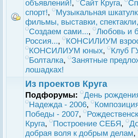
объявлений!
,
Сайт Круга
,
Сп
спорт!
,
Музыкальная шкатулк
фильмы, выставки, спектакли, 
Создаем сами...
,
Любовь и б
Россия...
,
КОНСИЛИУМ взро
КОНСИЛИУМ юных
,
Клуб 
Болталка
,
Занятные предло
лошадках!
Из проектов Круга
Подфорумы:
День рождени
Надежда - 2006
,
Композиция
Победы - 2007
,
Рождественск
Круга
,
Построение СЕБЯ
,
До
добрая воля к добрым делам
,