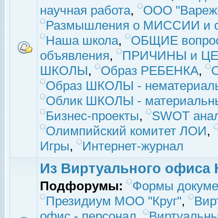
научная работа
,
ООО "Вареж
Размышления о МИССИИ и с
Наша школа
,
ОБЩИЕ вопро
объявления
,
ПРИЧИНЫ и ЦЕ
ШКОЛЫ
,
Образ РЕБЕНКА
,
Образ ШКОЛЫ - нематериаль
Облик ШКОЛЫ - материальны
Бизнес-проекты
,
SWOT ана
Олимпийский комитет ЛОИ
,
Игры
,
Интернет-журнал
Из Виртуального офиса 
Подфорумы:
Формы докуме
Президиум МОО "Круг"
,
Вир
офис - персонал
,
Виртуальны