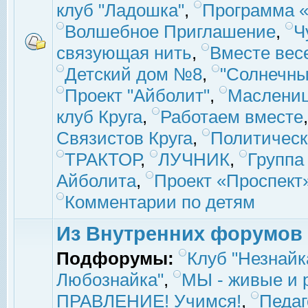
клуб "Ладошка"
,
Программа «
Волшебное Приглашение
,
Ч
связующая нить
,
Вместе вес
Детский дом №8
,
"Солнечны
Проект "Айболит"
,
Маслени
клуб Круга
,
Работаем вместе
Связистов Круга
,
Политическ
ТРАКТОР
,
ЛУЧНИК
,
Группа
Айболита
,
Проект «Проспект
Комментарии по детям
Из Внутренних форумов
Подфорумы:
Клуб "Незнайк
Любознайка"
,
МЫ - живые и р
ПРАВЛЕНИЕ! Учимся!
,
Педаг