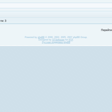
ти: 3
Перейти
Powered by
phpBB
© 2000, 2002, 2005, 2007 phpBB Group.
Designed by
STSoftware
for
PTF
.
Русская поддержка phpBB