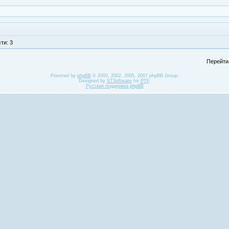
ти: 3
Перейти
Powered by
phpBB
© 2000, 2002, 2005, 2007 phpBB Group.
Designed by
STSoftware
for
PTF
.
Русская поддержка phpBB