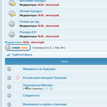
Весенние походы!
Модераторы:
М.Ю.
,
skvoznyak
Летние походы!
Модераторы:
М.Ю.
,
skvoznyak
Планы на год.
Модераторы:
М.Ю.
,
skvoznyak
Походы 8 Н
Модераторы:
М.Ю.
,
skvoznyak
Модераторы:
М.Ю.
,
skvoznyak
Страница
1
из
1
[ Тем: 48 ]
ТурКлуб Круга
Темы
Маршруты на будущее
Расписание походов Турклуба
Подземелья Москвы
[
На страницу:
1
,
2
,
3
]
Скидки и ко
Возможность купить спальник