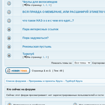
Чехлы для велосипедов
[
На страницу:
1
,
2
,
3
]
ВСЯ ПРАВДА О МЕМБРАНЕ, ИЛИ РАСШИФРУЙ ЭТИКЕТКУ 
что такое НАЗ-з-з и с чем его едят...?
Пара интересных ссылок
Пора задуматься?
Реконьская пустынь
Турклуб
[
На страницу:
1
,
2
]
Показать темы за:
Сортироват
Страница
1
из
1
[ Тем: 48 ]
Список форумов
»
Программы и проекты Круга
»
ТурКлуб Круга
Кто сейчас на форуме
Сейчас этот форум просматривают: нет зарегистрированных пользователей и гости:
Непрочитанные сообщения
Нет непрочитанных с