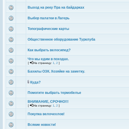
Выход на реку Пра на байдарках
Выбор палатки в Лагерь
Топографические карты
Общественное оборудование Турклуба
Как выбрать велосипед?
Что мы едим в походах.
[
На страницу:
1
,
2
]
Бахилы ОЗК. Хозяйке на заметку.
Куда?
Помогите выбрать термобелье
ВНИМАНИЕ, СРОЧНО!!!
[
На страницу:
1
,
2
]
Покупка велочехлов!
Всякие новости!