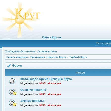
Сайт «Круга»
Регистраци
Сообщения без ответов
|
Активные темы
Список форумов
»
Программы и проекты Круга
»
ТурКлуб Круга
Форум
Форум
Фото-Видео Архив ТурКлуба Круга
Модераторы:
М.Ю.
,
skvoznyak
Осенние походы!
Модераторы:
М.Ю.
,
skvoznyak
Зимние походы!
Модераторы:
М.Ю.
,
skvoznyak