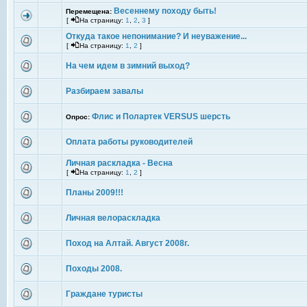
Весеннему походу быть!
Перемещена:
[
На страницу:
1
,
2
,
3
]
Откуда такое непонимание? И неуважение...
[
На страницу:
1
,
2
]
На чем идем в зимний выход?
Разбираем завалы
Флис и Полартек VERSUS шерсть
Опрос:
Оплата работы руководителей
Личная раскладка - Весна
[
На страницу:
1
,
2
]
Планы 2009!!!
Личная велораскладка
Поход на Алтай. Август 2008г.
Походы 2008.
Граждане туристы