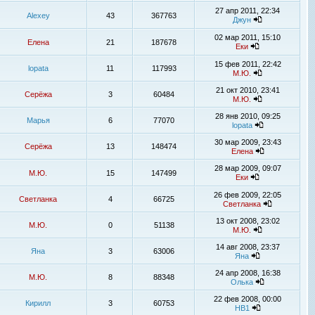
27 апр 2011, 22:34
Alexey
43
367763
Джун
02 мар 2011, 15:10
Елена
21
187678
Еки
15 фев 2011, 22:42
lopata
11
117993
М.Ю.
21 окт 2010, 23:41
Серёжа
3
60484
М.Ю.
28 янв 2010, 09:25
Марья
6
77070
lopata
30 мар 2009, 23:43
Серёжа
13
148474
Елена
28 мар 2009, 09:07
М.Ю.
15
147499
Еки
26 фев 2009, 22:05
Светланка
4
66725
Светланка
13 окт 2008, 23:02
М.Ю.
0
51138
М.Ю.
14 авг 2008, 23:37
Яна
3
63006
Яна
24 апр 2008, 16:38
М.Ю.
8
88348
Олька
22 фев 2008, 00:00
Кирилл
3
60753
НВ1