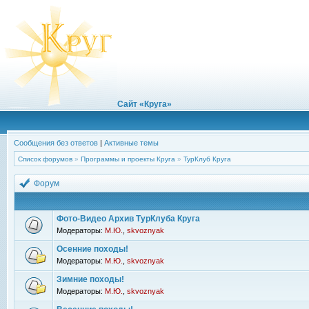
Сайт «Круга»
Сообщения без ответов
|
Активные темы
Список форумов
»
Программы и проекты Круга
»
ТурКлуб Круга
Форум
Фото-Видео Архив ТурКлуба Круга
Модераторы:
М.Ю.
,
skvoznyak
Осенние походы!
Модераторы:
М.Ю.
,
skvoznyak
Зимние походы!
Модераторы:
М.Ю.
,
skvoznyak