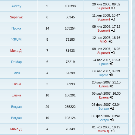
29 янв 2008, 09:32
Alexey
9
100398
Superwit
11 янв 2008, 10:47
Superwit
0
58345
Superwit
09 янв 2008, 17:12
Проня
14
163254
Superwit
12 ноя 2007, 18:16
}{RUM
5
73183
М.Ю.
09 ноя 2007, 16:25
Миха Д.
7
81433
Superwit
24 авг 2007, 18:53
Dr.Map
6
78219
Проня
06 авг 2007, 09:29
Глюк
4
67299
lopata
20 май 2007, 21:15
Елена
3
59993
Елена
05 май 2007, 16:30
Елена
10
106291
Елена
08 фев 2007, 02:04
Богдан
29
255222
Богдан
06 фев 2007, 03:41
Богдан
10
103124
Богдан
01 ноя 2006, 19:19
Миха Д.
4
76349
Миха Д.