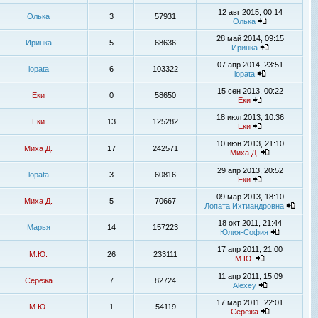
12 авг 2015, 00:14
Олька
3
57931
Олька
28 май 2014, 09:15
Иринка
5
68636
Иринка
07 апр 2014, 23:51
lopata
6
103322
lopata
15 сен 2013, 00:22
Еки
0
58650
Еки
18 июл 2013, 10:36
Еки
13
125282
Еки
10 июн 2013, 21:10
Миха Д.
17
242571
Миха Д.
29 апр 2013, 20:52
lopata
3
60816
Еки
09 мар 2013, 18:10
Миха Д.
5
70667
Лопата Ихтиандровна
18 окт 2011, 21:44
Марья
14
157223
Юлия-София
17 апр 2011, 21:00
М.Ю.
26
233111
М.Ю.
11 апр 2011, 15:09
Серёжа
7
82724
Alexey
17 мар 2011, 22:01
М.Ю.
1
54119
Серёжа