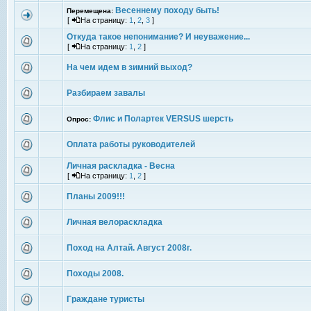
Весеннему походу быть!
Перемещена:
[
На страницу:
1
,
2
,
3
]
Откуда такое непонимание? И неуважение...
[
На страницу:
1
,
2
]
На чем идем в зимний выход?
Разбираем завалы
Флис и Полартек VERSUS шерсть
Опрос:
Оплата работы руководителей
Личная раскладка - Весна
[
На страницу:
1
,
2
]
Планы 2009!!!
Личная велораскладка
Поход на Алтай. Август 2008г.
Походы 2008.
Граждане туристы