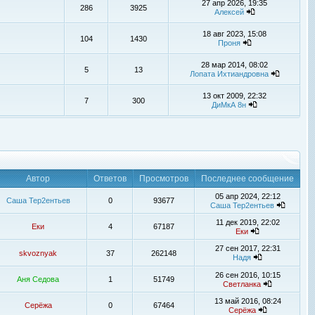
27 апр 2026, 19:35
286
3925
Алексей
18 авг 2023, 15:08
104
1430
Проня
28 мар 2014, 08:02
5
13
Лопата Ихтиандровна
13 окт 2009, 22:32
7
300
ДиМкА 8н
Автор
Ответов
Просмотров
Последнее сообщение
05 апр 2024, 22:12
Саша Тер2ентьев
0
93677
Саша Тер2ентьев
11 дек 2019, 22:02
Еки
4
67187
Еки
27 сен 2017, 22:31
skvoznyak
37
262148
Надя
26 сен 2016, 10:15
Аня Седова
1
51749
Светланка
13 май 2016, 08:24
Серёжа
0
67464
Серёжа