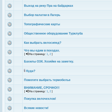
Выход на реку Пра на байдарках
Выбор палатки в Лагерь
Топографические карты
Общественное оборудование Турклуба
Как выбрать велосипед?
Что мы едим в походах.
[
На страницу:
1
,
2
]
Бахилы ОЗК. Хозяйке на заметку.
Куда?
Помогите выбрать термобелье
ВНИМАНИЕ, СРОЧНО!!!
[
На страницу:
1
,
2
]
Покупка велочехлов!
Всякие новости!