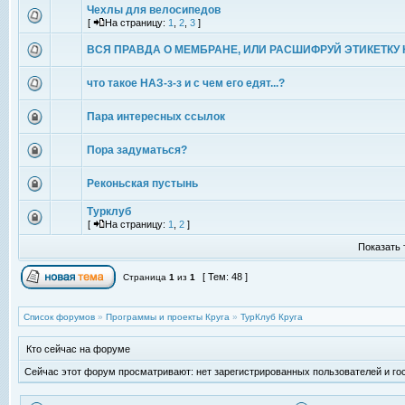
Чехлы для велосипедов
[
На страницу:
1
,
2
,
3
]
ВСЯ ПРАВДА О МЕМБРАНЕ, ИЛИ РАСШИФРУЙ ЭТИКЕТКУ 
что такое НАЗ-з-з и с чем его едят...?
Пара интересных ссылок
Пора задуматься?
Реконьская пустынь
Турклуб
[
На страницу:
1
,
2
]
Показать 
[ Тем: 48 ]
Страница
1
из
1
Список форумов
»
Программы и проекты Круга
»
ТурКлуб Круга
Кто сейчас на форуме
Сейчас этот форум просматривают: нет зарегистрированных пользователей и гос