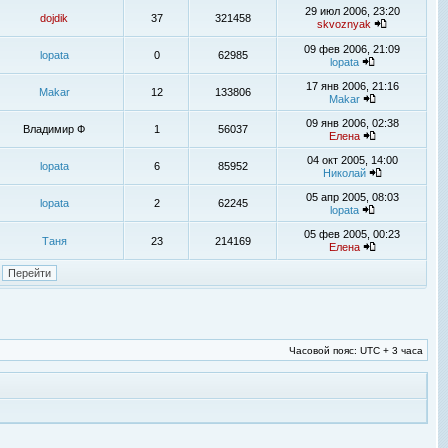
29 июл 2006, 23:20
dojdik
37
321458
skvoznyak
09 фев 2006, 21:09
lopata
0
62985
lopata
17 янв 2006, 21:16
Makar
12
133806
Makar
09 янв 2006, 02:38
Владимир Ф
1
56037
Елена
04 окт 2005, 14:00
lopata
6
85952
Николай
05 апр 2005, 08:03
lopata
2
62245
lopata
05 фев 2005, 00:23
Таня
23
214169
Елена
Часовой пояс: UTC + 3 часа