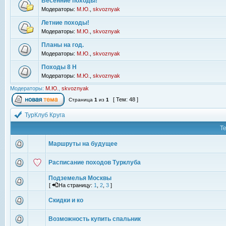
Весенние походы!
Модераторы:
М.Ю.
,
skvoznyak
Летние походы!
Модераторы:
М.Ю.
,
skvoznyak
Планы на год.
Модераторы:
М.Ю.
,
skvoznyak
Походы 8 Н
Модераторы:
М.Ю.
,
skvoznyak
Модераторы:
М.Ю.
,
skvoznyak
[ Тем: 48 ]
Страница
1
из
1
ТурКлуб Круга
Т
Маршруты на будущее
Расписание походов Турклуба
Подземелья Москвы
[
На страницу:
1
,
2
,
3
]
Скидки и ко
Возможность купить спальник