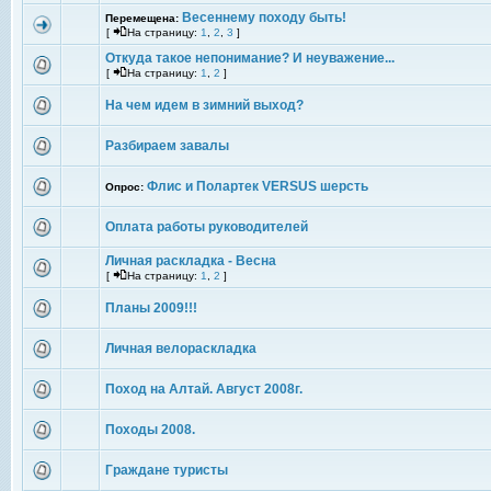
Весеннему походу быть!
Перемещена:
[
На страницу:
1
,
2
,
3
]
Откуда такое непонимание? И неуважение...
[
На страницу:
1
,
2
]
На чем идем в зимний выход?
Разбираем завалы
Флис и Полартек VERSUS шерсть
Опрос:
Оплата работы руководителей
Личная раскладка - Весна
[
На страницу:
1
,
2
]
Планы 2009!!!
Личная велораскладка
Поход на Алтай. Август 2008г.
Походы 2008.
Граждане туристы