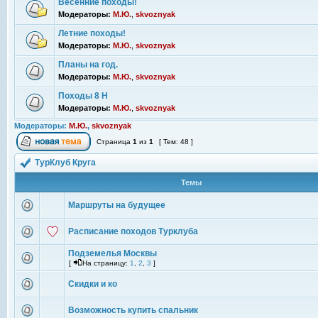
Весенние походы!
Модераторы:
М.Ю.
,
skvoznyak
Летние походы!
Модераторы:
М.Ю.
,
skvoznyak
Планы на год.
Модераторы:
М.Ю.
,
skvoznyak
Походы 8 Н
Модераторы:
М.Ю.
,
skvoznyak
Модераторы:
М.Ю.
,
skvoznyak
Страница
1
из
1
[ Тем: 48 ]
ТурКлуб Круга
Темы
Маршруты на будущее
Расписание походов Турклуба
Подземелья Москвы
[
На страницу:
1
,
2
,
3
]
Скидки и ко
Возможность купить спальник