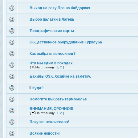
Выход на реку Пра на байдарках
Выбор палатки в Лагерь
Топографические карты
Общественное оборудование Турклуба
Как выбрать велосипед?
Что мы едим в походах.
[
На страницу:
1
,
2
]
Бахилы ОЗК. Хозяйке на заметку.
Куда?
Помогите выбрать термобелье
ВНИМАНИЕ, СРОЧНО!!!
[
На страницу:
1
,
2
]
Покупка велочехлов!
Всякие новости!