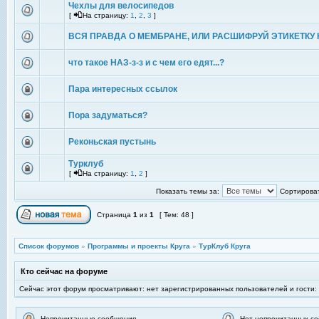
Чехлы для велосипедов
[
На страницу:
1
,
2
,
3
]
ВСЯ ПРАВДА О МЕМБРАНЕ, ИЛИ РАСШИФРУЙ ЭТИКЕТКУ 
что такое НАЗ-з-з и с чем его едят...?
Пара интересных ссылок
Пора задуматься?
Реконьская пустынь
Турклуб
[
На страницу:
1
,
2
]
Показать темы за:
Сортироват
Страница
1
из
1
[ Тем: 48 ]
Список форумов
»
Программы и проекты Круга
»
ТурКлуб Круга
Кто сейчас на форуме
Сейчас этот форум просматривают: нет зарегистрированных пользователей и гости:
Непрочитанные сообщения
Нет непрочитанных с