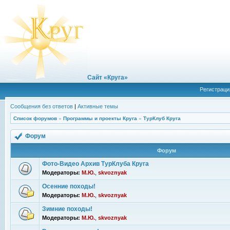
Сайт «Круга»
Регистраци
Сообщения без ответов
|
Активные темы
Список форумов
»
Программы и проекты Круга
»
ТурКлуб Круга
Форум
Форум
Фото-Видео Архив ТурКлуба Круга
Модераторы:
М.Ю.
,
skvoznyak
Осенние походы!
Модераторы:
М.Ю.
,
skvoznyak
Зимние походы!
Модераторы:
М.Ю.
,
skvoznyak