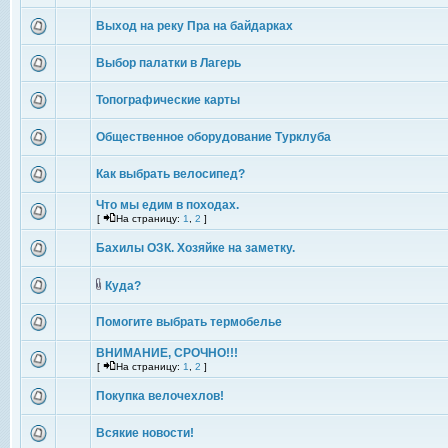
Выход на реку Пра на байдарках
Выбор палатки в Лагерь
Топографические карты
Общественное оборудование Турклуба
Как выбрать велосипед?
Что мы едим в походах.
[
На страницу:
1
,
2
]
Бахилы ОЗК. Хозяйке на заметку.
Куда?
Помогите выбрать термобелье
ВНИМАНИЕ, СРОЧНО!!!
[
На страницу:
1
,
2
]
Покупка велочехлов!
Всякие новости!