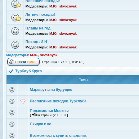
Весенние походы!
Модераторы:
М.Ю.
,
skvoznyak
Летние походы!
Модераторы:
М.Ю.
,
skvoznyak
Планы на год.
Модераторы:
М.Ю.
,
skvoznyak
Походы 8 Н
Модераторы:
М.Ю.
,
skvoznyak
Модераторы:
М.Ю.
,
skvoznyak
Страница
1
из
1
[ Тем: 48 ]
ТурКлуб Круга
Темы
Маршруты на будущее
Расписание походов Турклуба
Подземелья Москвы
[
На страницу:
1
,
2
,
3
]
Скидки и ко
Возможность купить спальник