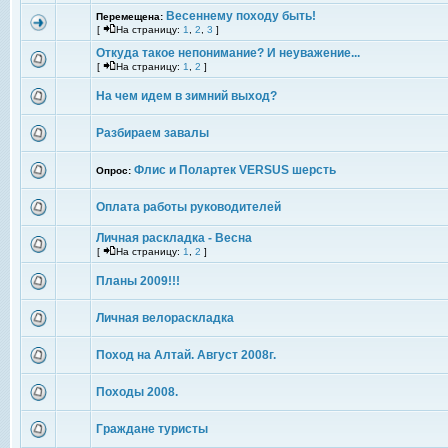
Весеннему походу быть!
Перемещена:
[
На страницу:
1
,
2
,
3
]
Откуда такое непонимание? И неуважение...
[
На страницу:
1
,
2
]
На чем идем в зимний выход?
Разбираем завалы
Флис и Полартек VERSUS шерсть
Опрос:
Оплата работы руководителей
Личная раскладка - Весна
[
На страницу:
1
,
2
]
Планы 2009!!!
Личная велораскладка
Поход на Алтай. Август 2008г.
Походы 2008.
Граждане туристы