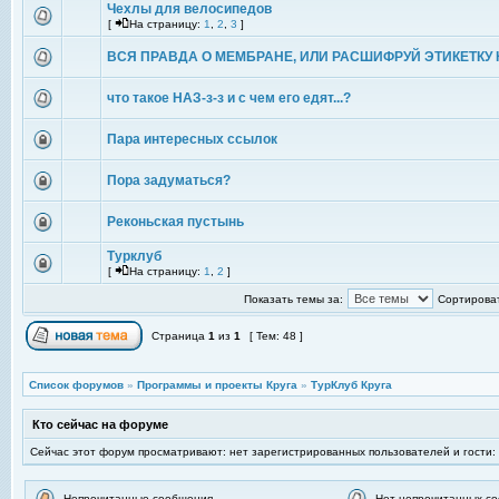
Чехлы для велосипедов
[
На страницу:
1
,
2
,
3
]
ВСЯ ПРАВДА О МЕМБРАНЕ, ИЛИ РАСШИФРУЙ ЭТИКЕТКУ 
что такое НАЗ-з-з и с чем его едят...?
Пара интересных ссылок
Пора задуматься?
Реконьская пустынь
Турклуб
[
На страницу:
1
,
2
]
Показать темы за:
Сортироват
Страница
1
из
1
[ Тем: 48 ]
Список форумов
»
Программы и проекты Круга
»
ТурКлуб Круга
Кто сейчас на форуме
Сейчас этот форум просматривают: нет зарегистрированных пользователей и гости:
Непрочитанные сообщения
Нет непрочитанных с