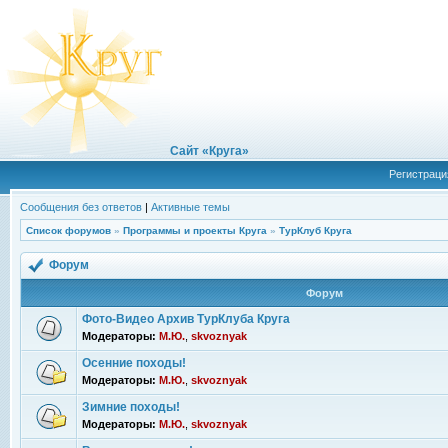
Сайт «Круга»
Регистраци
Сообщения без ответов
|
Активные темы
Список форумов
»
Программы и проекты Круга
»
ТурКлуб Круга
Форум
Форум
Фото-Видео Архив ТурКлуба Круга
Модераторы:
М.Ю.
,
skvoznyak
Осенние походы!
Модераторы:
М.Ю.
,
skvoznyak
Зимние походы!
Модераторы:
М.Ю.
,
skvoznyak