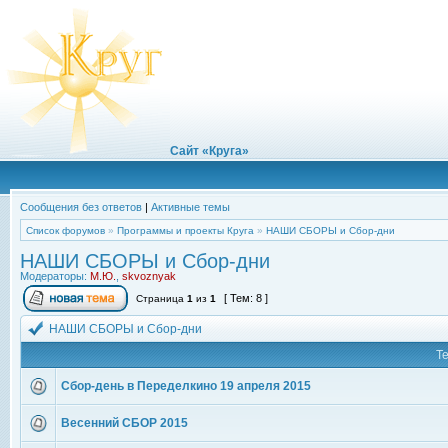
Сайт «Круга»
Сообщения без ответов
|
Активные темы
Список форумов
»
Программы и проекты Круга
»
НАШИ СБОРЫ и Сбор-дни
НАШИ СБОРЫ и Сбор-дни
Модераторы:
М.Ю.
,
skvoznyak
[ Тем: 8 ]
Страница
1
из
1
НАШИ СБОРЫ и Сбор-дни
Т
Сбор-день в Переделкино 19 апреля 2015
Весенний СБОР 2015