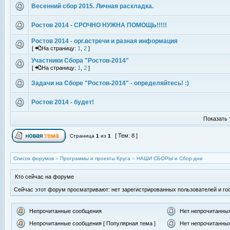
Весенний сбор 2015. Личная раскладка.
Ростов 2014 - СРОЧНО НУЖНА ПОМОЩЬ!!!!!
Ростов 2014 - орг.встречи и разная информация
[
На страницу:
1
,
2
]
Участники Сбора "Ростов-2014"
[
На страницу:
1
,
2
]
Задачи на Сборе "Ростов-2014" - определяйтесь! :)
Ростов 2014 - будет!
Показать 
[ Тем: 8 ]
Страница
1
из
1
Список форумов
»
Программы и проекты Круга
»
НАШИ СБОРЫ и Сбор-дни
Кто сейчас на форуме
Сейчас этот форум просматривают: нет зарегистрированных пользователей и гос
Непрочитанные сообщения
Нет непрочитанны
Непрочитанные сообщения [ Популярная тема ]
Нет непрочитанных