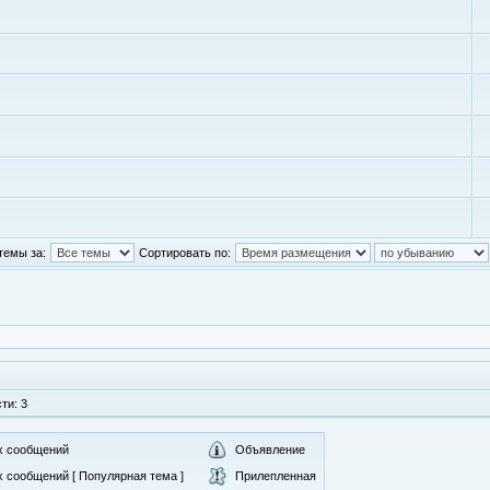
темы за:
Сортировать по:
ти: 3
х сообщений
Объявление
 сообщений [ Популярная тема ]
Прилепленная