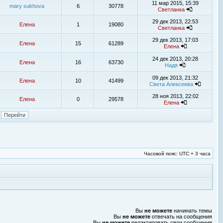
11 мар 2015, 15:39
mary sukhova
6
30778
Светланка
29 дек 2013, 22:53
Елена
1
19080
Светланка
29 дек 2013, 17:03
Елена
15
61289
Елена
24 дек 2013, 20:28
Елена
16
63730
Надя
09 дек 2013, 21:32
Елена
10
41499
Света Алексеева
28 ноя 2013, 22:02
Елена
0
29578
Елена
Часовой пояс: UTC + 3 часа
Вы
не можете
начинать темы
Вы
не можете
отвечать на сообщения
Вы
не можете
редактировать свои сообщения