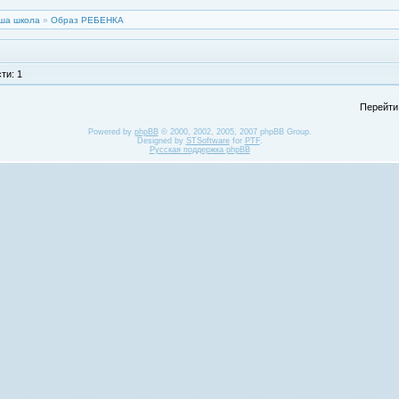
ша школа
»
Образ РЕБЕНКА
ти: 1
Перейти
Powered by
phpBB
© 2000, 2002, 2005, 2007 phpBB Group.
Designed by
STSoftware
for
PTF
.
Русская поддержка phpBB