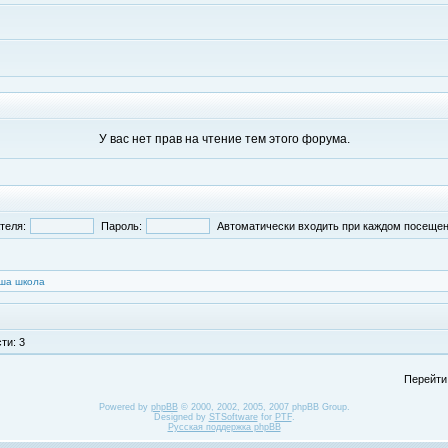
У вас нет прав на чтение тем этого форума.
теля:
Пароль:
Автоматически входить при каждом посеще
ша школа
ти: 3
Перейти
Powered by
phpBB
© 2000, 2002, 2005, 2007 phpBB Group.
Designed by
STSoftware
for
PTF
.
Русская поддержка phpBB