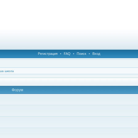
Регистрация
•
FAQ
•
Поиск
•
Вход
ша школа
Форум