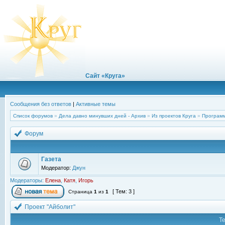
Сайт «Круга»
Сообщения без ответов
|
Активные темы
Список форумов
»
Дела давно минувших дней - Архив
»
Из проектов Круга
»
Программ
Форум
Газета
Модератор:
Джун
Модераторы:
Елена
,
Катя
,
Игорь
[ Тем: 3 ]
Страница
1
из
1
Проект "Айболит"
Т