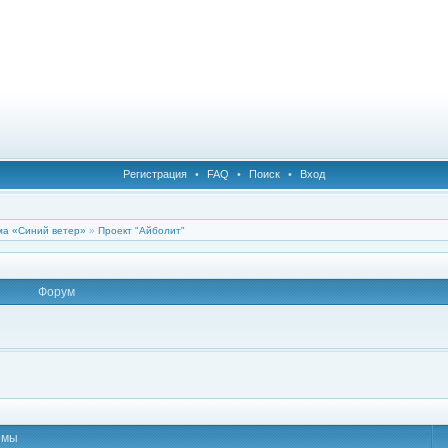
Регистрация
•
FAQ
•
Поиск
•
Вход
а «Синий ветер»
»
Проект "Айболит"
Форум
емы