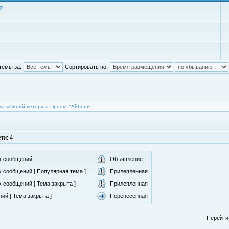
?
темы за:
Сортировать по:
а «Синий ветер»
»
Проект "Айболит"
ти: 4
х сообщений
Объявление
 сообщений [ Популярная тема ]
Прилепленная
 сообщений [ Тема закрыта ]
Прилепленная
ий [ Тема закрыта ]
Перенесенная
Перейти