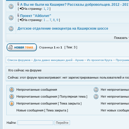
А Вы не были на Каширке? Рассказы добровольцев. 2012 - 201
[
На страницу:
1
,
2
]
Проект "Айболит"
[
На страницу:
1
...
7
,
8
,
9
]
Детское отделение онкоцентра на Каширском шоссе
Показать 
[ Тем: 3 ]
Страница
1
из
1
Список форумов
»
Дела давно минувших дней - Архив
»
Из проектов Круга
»
Программ
Кто сейчас на форуме
Сейчас этот форум просматривают: нет зарегистрированных пользователей и гос
Непрочитанные сообщения
Нет непрочитанны
Непрочитанные сообщения [ Популярная тема ]
Нет непрочитанных
Непрочитанные сообщения [ Тема закрыта ]
Нет непрочитанных
Новые сообщения [ Тема закрыта ]
Нет новых сообщен
Найти: