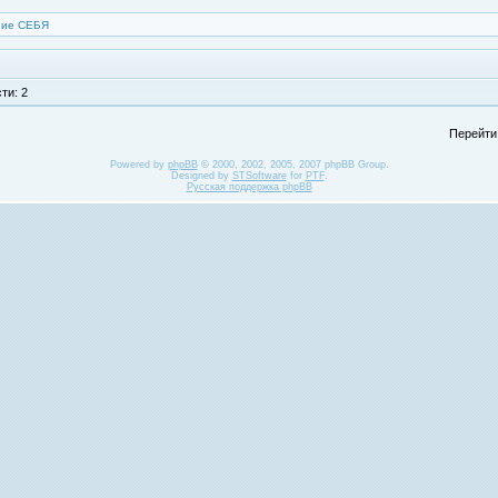
ние СЕБЯ
ти: 2
Перейти
Powered by
phpBB
© 2000, 2002, 2005, 2007 phpBB Group.
Designed by
STSoftware
for
PTF
.
Русская поддержка phpBB