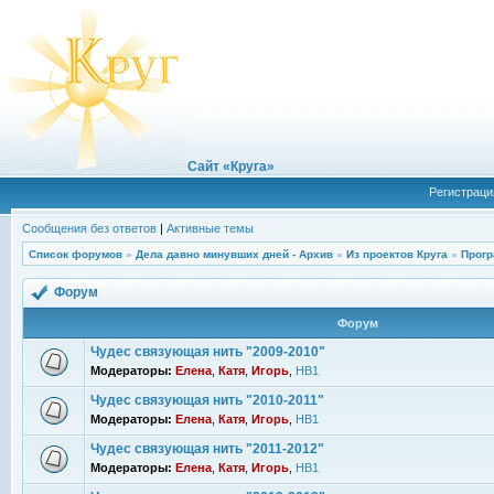
Сайт «Круга»
Регистраци
Сообщения без ответов
|
Активные темы
Список форумов
»
Дела давно минувших дней - Архив
»
Из проектов Круга
»
Прогр
Форум
Форум
Чудес связующая нить "2009-2010"
Модераторы:
Елена
,
Катя
,
Игорь
,
НВ1
Чудес связующая нить "2010-2011"
Модераторы:
Елена
,
Катя
,
Игорь
,
НВ1
Чудес связующая нить "2011-2012"
Модераторы:
Елена
,
Катя
,
Игорь
,
НВ1