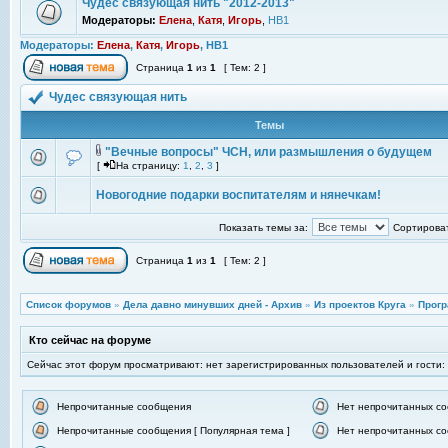
Чудес связующая нить "2012-2013"
Модераторы:
Елена
,
Катя
,
Игорь
,
НВ1
Модераторы:
Елена
,
Катя
,
Игорь
,
НВ1
Страница
1
из
1
[ Тем: 2 ]
Чудес связующая нить
Темы
"Вечные вопросы" ЧСН, или размышления о будущем
[
На страницу:
1
,
2
,
3
]
Новогодние подарки воспитателям и нянечкам!
Показать темы за:
Сортироват
Страница
1
из
1
[ Тем: 2 ]
Список форумов
»
Дела давно минувших дней - Архив
»
Из проектов Круга
»
Прогр
Кто сейчас на форуме
Сейчас этот форум просматривают: нет зарегистрированных пользователей и гости:
Непрочитанные сообщения
Нет непрочитанных с
Непрочитанные сообщения [ Популярная тема ]
Нет непрочитанных со