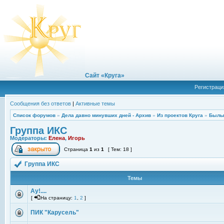
Сайт «Круга»
Регистраци
Сообщения без ответов
|
Активные темы
Список форумов
»
Дела давно минувших дней - Архив
»
Из проектов Круга
»
Былы
Группа ИКС
Модераторы:
Елена
,
Игорь
Страница
1
из
1
[ Тем: 18 ]
Группа ИКС
Темы
Ау!....
[
На страницу:
1
,
2
]
ПИК "Карусель"