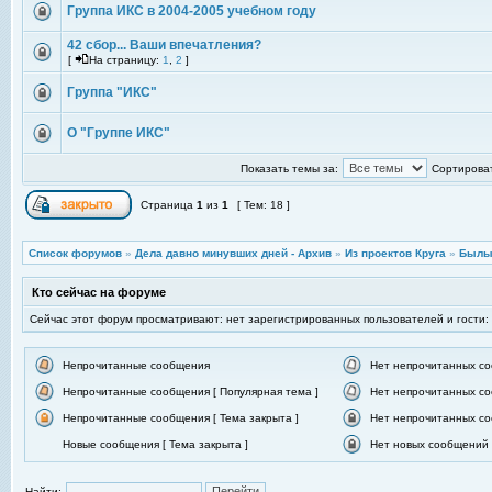
Группа ИКС в 2004-2005 учебном году
42 сбор... Ваши впечатления?
[
На страницу:
1
,
2
]
Группа "ИКС"
О "Группе ИКС"
Показать темы за:
Сортироват
Страница
1
из
1
[ Тем: 18 ]
Список форумов
»
Дела давно минувших дней - Архив
»
Из проектов Круга
»
Былы
Кто сейчас на форуме
Сейчас этот форум просматривают: нет зарегистрированных пользователей и гости:
Непрочитанные сообщения
Нет непрочитанных с
Непрочитанные сообщения [ Популярная тема ]
Нет непрочитанных со
Непрочитанные сообщения [ Тема закрыта ]
Нет непрочитанных со
Новые сообщения [ Тема закрыта ]
Нет новых сообщений [
Найти: