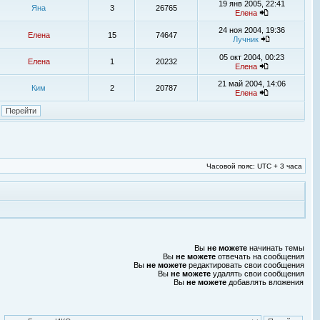
19 янв 2005, 22:41
Яна
3
26765
Елена
24 ноя 2004, 19:36
Елена
15
74647
Лучник
05 окт 2004, 00:23
Елена
1
20232
Елена
21 май 2004, 14:06
Ким
2
20787
Елена
Часовой пояс: UTC + 3 часа
Вы
не можете
начинать темы
Вы
не можете
отвечать на сообщения
Вы
не можете
редактировать свои сообщения
Вы
не можете
удалять свои сообщения
Вы
не можете
добавлять вложения