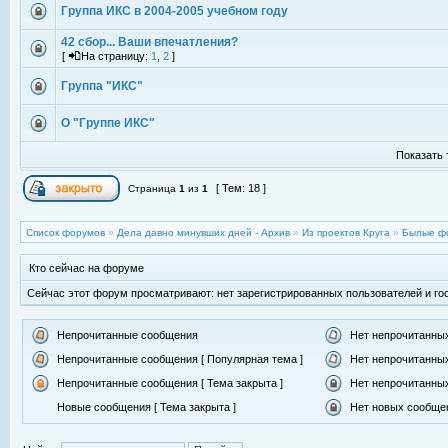
Группа ИКС в 2004-2005 учебном году
42 сбор... Ваши впечатления?
[
На страницу:
1
,
2
]
Группа "ИКС"
О "Группе ИКС"
Показать 
[ Тем: 18 ]
Страница
1
из
1
Список форумов
»
Дела давно минувших дней - Архив
»
Из проектов Круга
»
Былые ф
Кто сейчас на форуме
Сейчас этот форум просматривают: нет зарегистрированных пользователей и гос
Непрочитанные сообщения
Нет непрочитанны
Непрочитанные сообщения [ Популярная тема ]
Нет непрочитанных
Непрочитанные сообщения [ Тема закрыта ]
Нет непрочитанных
Новые сообщения [ Тема закрыта ]
Нет новых сообщен