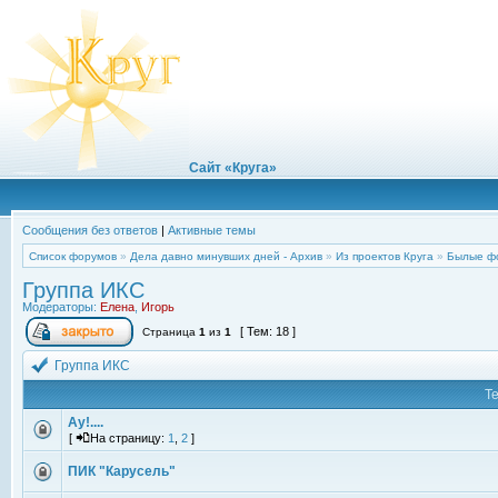
Сайт «Круга»
Сообщения без ответов
|
Активные темы
Список форумов
»
Дела давно минувших дней - Архив
»
Из проектов Круга
»
Былые ф
Группа ИКС
Модераторы:
Елена
,
Игорь
[ Тем: 18 ]
Страница
1
из
1
Группа ИКС
Т
Ау!....
[
На страницу:
1
,
2
]
ПИК "Карусель"