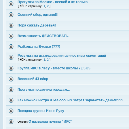
Прогулки по Москве - весной и не только
[
На страницу:
1
,
2
]
Осенний сбор, однако!!!
Пора сажать деревья!
Возможность ДЕЙСТВОВАТЬ.
Рыбалка на Вуоксе (???)
Результаты исследования ценностных ориентаций
[
На страницу:
1
,
2
]
Группа ИКС в лесу - вместо школы 7,05,05
Весенний 43 сбор
Прогулки по другим городам...
Как можно быстро и без особых затрат заработать деньги???
Поездка группы Икс в Рузу
О названии группы "ИКС"
Опрос: