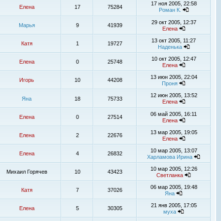
17 ноя 2005, 22:58
Елена
17
75284
Роман К.
29 окт 2005, 12:37
Марья
9
41939
Елена
13 окт 2005, 11:27
Катя
1
19727
Наденька
10 окт 2005, 12:47
Елена
0
25748
Елена
13 июн 2005, 22:04
Игорь
10
44208
Проня
12 июн 2005, 13:52
Яна
18
75733
Елена
06 май 2005, 16:11
Елена
0
27514
Елена
13 мар 2005, 19:05
Елена
2
22676
Елена
10 мар 2005, 13:07
Елена
4
26832
Харламова Ирина
10 мар 2005, 12:26
Михаил Горячев
10
43423
Светланка
06 мар 2005, 19:48
Катя
7
37026
Яна
21 янв 2005, 17:05
Елена
5
30305
муха