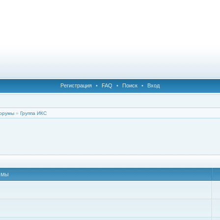
Регистрация
•
FAQ
•
Поиск
•
Вход
орумы
»
Группа ИКС
емы