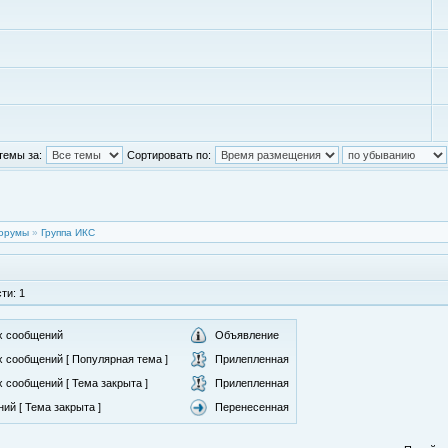
темы за:
Сортировать по:
орумы
»
Группа ИКС
ти: 1
х сообщений
Объявление
 сообщений [ Популярная тема ]
Прилепленная
 сообщений [ Тема закрыта ]
Прилепленная
ий [ Тема закрыта ]
Перенесенная