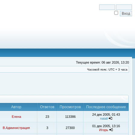
Текущее время: 06 авг 2026, 13:20
Часовой пояс: UTC + 3 часа
Автор
Ответов
Просмотров
Последнее сообщение
24 дек 2005, 01:43
Елена
23
113386
natali
01 дек 2005, 13:16
В.Администрация
3
27300
Игорь