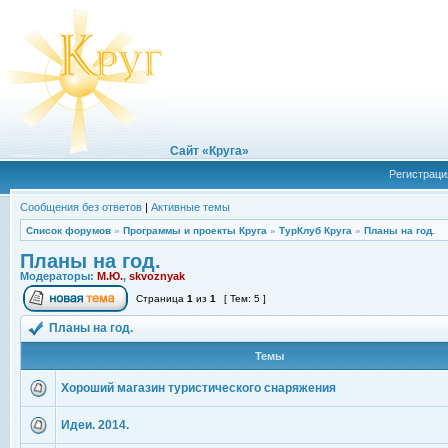
Сайт «Круга»
Регистраци
Сообщения без ответов
|
Активные темы
Список форумов
»
Программы и проекты Круга
»
ТурКлуб Круга
»
Планы на год.
Планы на год.
Модераторы:
М.Ю.
,
skvoznyak
Страница
1
из
1
[ Тем: 5 ]
Планы на год.
Темы
Хороший магазин туристического снаряжения
Идеи. 2014.