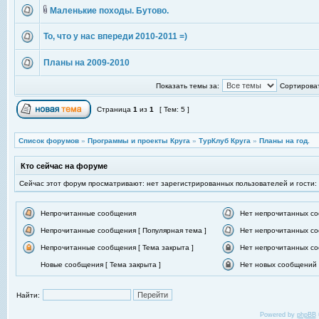
Маленькие походы. Бутово.
То, что у нас впереди 2010-2011 =)
Планы на 2009-2010
Показать темы за:
Сортироват
Страница
1
из
1
[ Тем: 5 ]
Список форумов
»
Программы и проекты Круга
»
ТурКлуб Круга
»
Планы на год.
Кто сейчас на форуме
Сейчас этот форум просматривают: нет зарегистрированных пользователей и гости:
Непрочитанные сообщения
Нет непрочитанных с
Непрочитанные сообщения [ Популярная тема ]
Нет непрочитанных со
Непрочитанные сообщения [ Тема закрыта ]
Нет непрочитанных со
Новые сообщения [ Тема закрыта ]
Нет новых сообщений [
Найти:
Powered by
phpBB