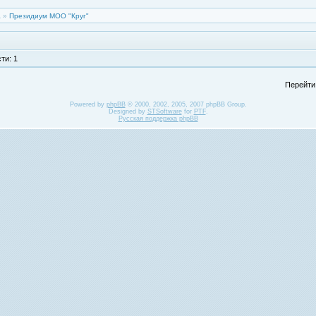
а
»
Президиум МОО "Круг"
ти: 1
Перейти
Powered by
phpBB
© 2000, 2002, 2005, 2007 phpBB Group.
Designed by
STSoftware
for
PTF
.
Русская поддержка phpBB