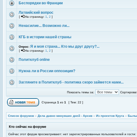
Беспорядки во Франции
Латвийский вопрос
[
На страницу:
1
,
2
]
Ненасилие... Возможно ли...
КГБ в истории нашей страны
Я и моя страна... Кто мы друг другу?...
Опрос:
[
На страницу:
1
,
2
]
Политклуб online
Нужна ли в России оппозиция?
Загляните в Политклуб - политика скоро займется нами...
Показать темы за:
Сортироват
Страница
1
из
1
[ Тем: 22 ]
Список форумов
»
Дела давно минувших дней - Архив
»
Из проектов Круга
»
Былы
Кто сейчас на форуме
Сейчас этот форум просматривают: нет зарегистрированных пользователей и гости: