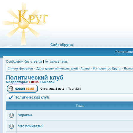
Сайт «Круга»
Регистраци
Сообщения без ответов
|
Активные темы
Список форумов
»
Дела давно минувших дней - Архив
»
Из проектов Круга
»
Былы
Политический клуб
Модераторы:
Елена
,
Николай
Страница
1
из
1
[ Тем: 22 ]
Политический клуб
Темы
Украина
Что почитать?