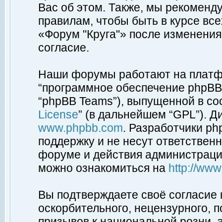
Вас об этом. Также, мы рекоменд
правилам, чтобы быть в курсе вс
«Форум "Круга"» после изменения
согласие.
Наши форумы работают на платфо
“программное обеспечение phpBB”
“phpBB Teams”), выпущенной в соо
License
” (в дальнейшем “GPL”). Д
www.phpbb.com
. Разработчики p
поддержку и не несут ответствен
форуме и действия администраци
можно ознакомиться на
http://ww
Вы подтверждаете своё согласие
оскорбительного, нецензурного, п
призывов к национальной розни, 