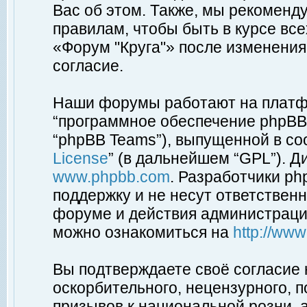
Вас об этом. Также, мы рекоменд
правилам, чтобы быть в курсе вс
«Форум "Круга"» после изменения
согласие.
Наши форумы работают на платфо
“программное обеспечение phpBB”
“phpBB Teams”), выпущенной в соо
License
” (в дальнейшем “GPL”). Д
www.phpbb.com
. Разработчики p
поддержку и не несут ответствен
форуме и действия администраци
можно ознакомиться на
http://ww
Вы подтверждаете своё согласие
оскорбительного, нецензурного, п
призывов к национальной розни, 