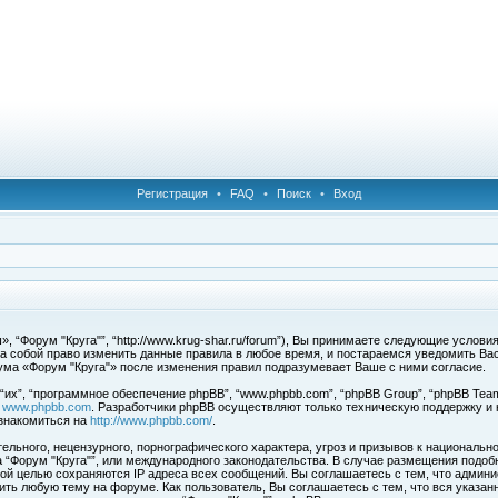
Регистрация
•
FAQ
•
Поиск
•
Вход
, “Форум "Круга"”, “http://www.krug-shar.ru/forum”), Вы принимаете следующие услови
за собой право изменить данные правила в любое время, и постараемся уведомить Ва
ума «Форум "Круга"» после изменения правил подразумевает Ваше с ними согласие.
х”, “программное обеспечение phpBB”, “www.phpbb.com”, “phpBB Group”, “phpBB Team
с
www.phpbb.com
. Разработчики phpBB осуществляют только техническую поддержку и
знакомиться на
http://www.phpbb.com/
.
льного, нецензурного, порнографического характера, угроз и призывов к национальн
ма “Форум "Круга"”, или международного законодательства. В случае размещения под
той целью сохраняются IP адреса всех сообщений. Вы соглашаетесь с тем, что админи
ить любую тему на форуме. Как пользователь, Вы соглашаетесь с тем, что вся указан