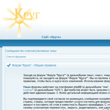
Сайт «Круга»
Сообщения без ответов
|
Активные темы
Список форумов
Форум "Круга" - Общие правила
Заходя на форум “Форум "Круга"” (в дальнейшем «мы», «нас», «наш»
пожалуйста, не заходите на форум “Форум "Круга"”. Мы оставляем 
правилам, чтобы быть в курсе всех изменений. Использование фор
Наши форумы работают на платформе phpBB (в дальнейшем “они”, “и
License
” (в дальнейшем “GPL”). Дистрибутив может быть загружен 
действия администрации. С более детальной информацией можно о
Вы подтверждаете своё согласие не размещать сообщения оскорбите
страны, страны, которая предоставляет услуги хостинга для фору
аккаунт и поставить об этом в известность Вашего провайдера. С э
своему усмотрению переместить, закрыть, редактировать, или удал