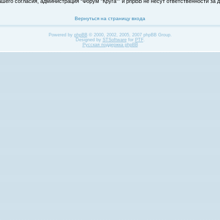
его согласия, администрация “Форум "Круга"” и phpBB не несут ответственности за д
Вернуться на страницу входа
Powered by
phpBB
© 2000, 2002, 2005, 2007 phpBB Group.
Designed by
STSoftware
for
PTF
.
Русская поддержка phpBB