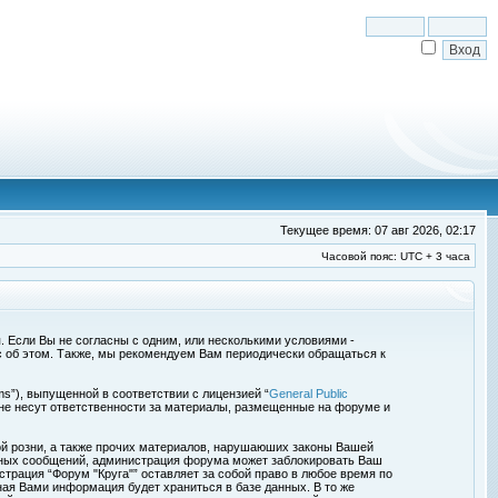
Текущее время: 07 авг 2026, 02:17
Часовой пояс: UTC + 3 часа
я. Если Вы не согласны с одним, или несколькими условиями -
с об этом. Также, мы рекомендуем Вам периодически обращаться к
s”), выпущенной в соответствии с лицензией “
General Public
 не несут ответственности за материалы, размещенные на форуме и
ой розни, а также прочих материалов, нарушаюших законы Вашей
обных сообщений, администрация форума может заблокировать Ваш
страция “Форум "Круга"” оставляет за собой право в любое время по
ная Вами информация будет храниться в базе данных. В то же