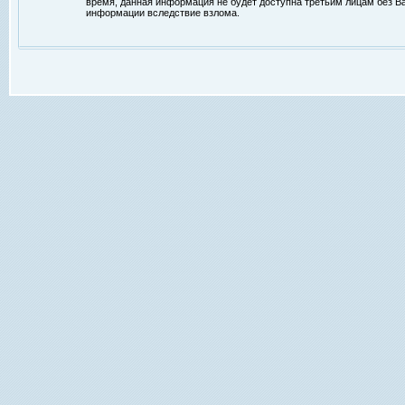
время, данная информация не будет доступна третьим лицам без Ваш
информации вследствие взлома.