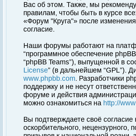
Вас об этом. Также, мы рекоменд
правилам, чтобы быть в курсе вс
«Форум "Круга"» после изменения
согласие.
Наши форумы работают на платфо
“программное обеспечение phpBB”
“phpBB Teams”), выпущенной в соо
License
” (в дальнейшем “GPL”). Д
www.phpbb.com
. Разработчики p
поддержку и не несут ответствен
форуме и действия администраци
можно ознакомиться на
http://ww
Вы подтверждаете своё согласие
оскорбительного, нецензурного, п
призывов к национальной розни, 