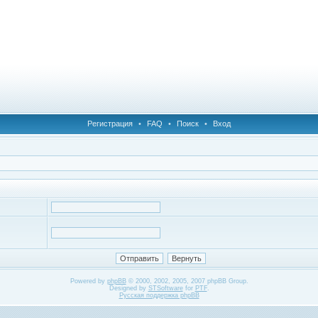
Регистрация
•
FAQ
•
Поиск
•
Вход
Powered by
phpBB
© 2000, 2002, 2005, 2007 phpBB Group.
Designed by
STSoftware
for
PTF
.
Русская поддержка phpBB