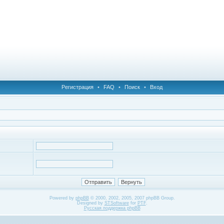
Регистрация
•
FAQ
•
Поиск
•
Вход
Powered by
phpBB
© 2000, 2002, 2005, 2007 phpBB Group.
Designed by
STSoftware
for
PTF
.
Русская поддержка phpBB