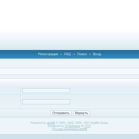
Регистрация
•
FAQ
•
Поиск
•
Вход
Powered by
phpBB
© 2000, 2002, 2005, 2007 phpBB Group.
Designed by
STSoftware
for
PTF
.
Русская поддержка phpBB