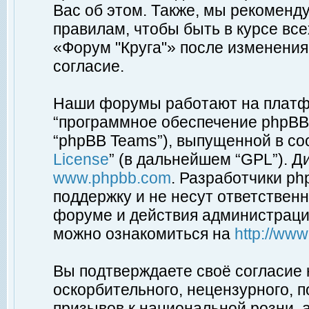
Вас об этом. Также, мы рекоменд
правилам, чтобы быть в курсе вс
«Форум "Круга"» после изменения
согласие.
Наши форумы работают на платфо
“программное обеспечение phpBB”
“phpBB Teams”), выпущенной в соо
License
” (в дальнейшем “GPL”). Д
www.phpbb.com
. Разработчики p
поддержку и не несут ответствен
форуме и действия администраци
можно ознакомиться на
http://ww
Вы подтверждаете своё согласие
оскорбительного, нецензурного, п
призывов к национальной розни, 