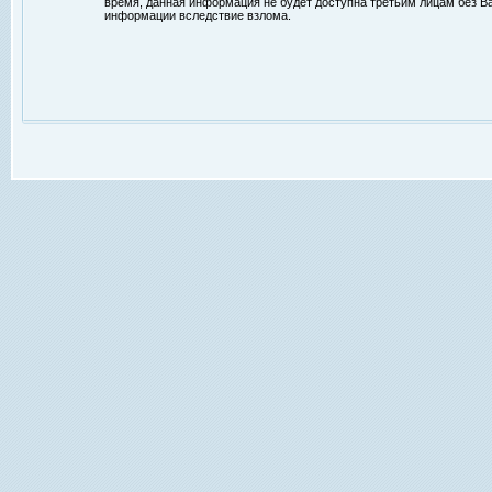
время, данная информация не будет доступна третьим лицам без Ваш
информации вследствие взлома.