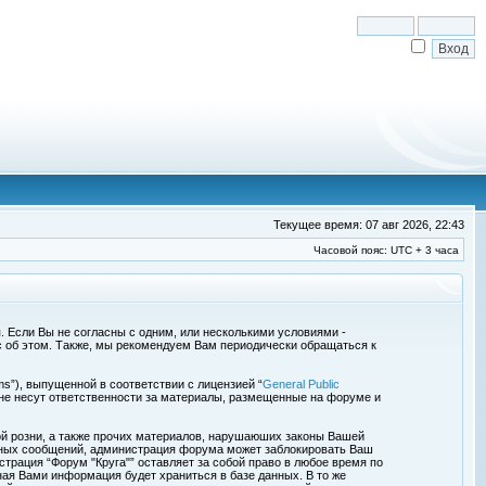
Текущее время: 07 авг 2026, 22:43
Часовой пояс: UTC + 3 часа
я. Если Вы не согласны с одним, или несколькими условиями -
с об этом. Также, мы рекомендуем Вам периодически обращаться к
s”), выпущенной в соответствии с лицензией “
General Public
 не несут ответственности за материалы, размещенные на форуме и
ой розни, а также прочих материалов, нарушаюших законы Вашей
обных сообщений, администрация форума может заблокировать Ваш
страция “Форум "Круга"” оставляет за собой право в любое время по
ная Вами информация будет храниться в базе данных. В то же