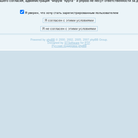
его согласия, администрация “Форум "Круга"” и phpBB не несут ответственности за д
Я уверен, что хочу стать зарегистрированным пользователем
Powered by
phpBB
© 2000, 2002, 2005, 2007 phpBB Group.
Designed by
STSoftware
for
PTF
.
Русская поддержка phpBB