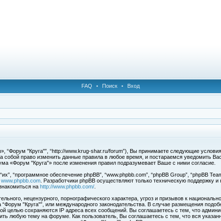
FAQ
•
Поиск
•
Вход
, “Форум "Круга"”, “http://www.krug-shar.ru/forum”), Вы принимаете следующие услови
за собой право изменить данные правила в любое время, и постараемся уведомить Ва
ума «Форум "Круга"» после изменения правил подразумевает Ваше с ними согласие.
х”, “программное обеспечение phpBB”, “www.phpbb.com”, “phpBB Group”, “phpBB Team
с
www.phpbb.com
. Разработчики phpBB осуществляют только техническую поддержку и
знакомиться на
http://www.phpbb.com/
.
льного, нецензурного, порнографического характера, угроз и призывов к национальн
ма “Форум "Круга"”, или международного законодательства. В случае размещения под
той целью сохраняются IP адреса всех сообщений. Вы соглашаетесь с тем, что админи
ить любую тему на форуме. Как пользователь, Вы соглашаетесь с тем, что вся указан