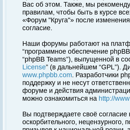
Вас об этом. Также, мы рекоменд
правилам, чтобы быть в курсе вс
«Форум "Круга"» после изменения
согласие.
Наши форумы работают на платфо
“программное обеспечение phpBB”
“phpBB Teams”), выпущенной в соо
License
” (в дальнейшем “GPL”). Д
www.phpbb.com
. Разработчики p
поддержку и не несут ответствен
форуме и действия администраци
можно ознакомиться на
http://ww
Вы подтверждаете своё согласие
оскорбительного, нецензурного, п
призывов к национальной розни, 