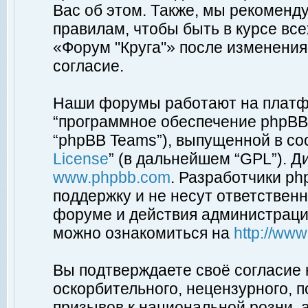
Вас об этом. Также, мы рекоменд
правилам, чтобы быть в курсе вс
«Форум "Круга"» после изменения
согласие.
Наши форумы работают на платфо
“программное обеспечение phpBB”
“phpBB Teams”), выпущенной в соо
License
” (в дальнейшем “GPL”). Д
www.phpbb.com
. Разработчики p
поддержку и не несут ответствен
форуме и действия администраци
можно ознакомиться на
http://ww
Вы подтверждаете своё согласие
оскорбительного, нецензурного, п
призывов к национальной розни, 