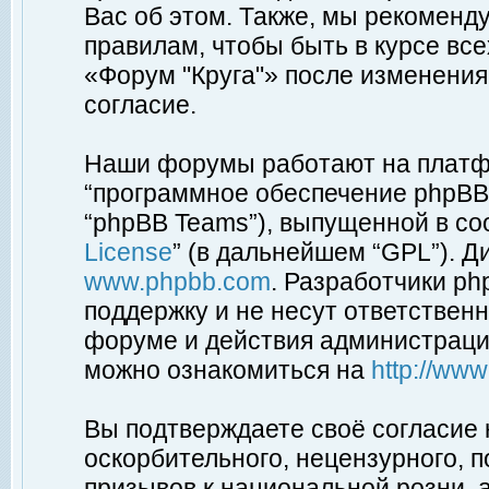
Вас об этом. Также, мы рекоменд
правилам, чтобы быть в курсе вс
«Форум "Круга"» после изменения
согласие.
Наши форумы работают на платфо
“программное обеспечение phpBB”
“phpBB Teams”), выпущенной в соо
License
” (в дальнейшем “GPL”). Д
www.phpbb.com
. Разработчики p
поддержку и не несут ответствен
форуме и действия администраци
можно ознакомиться на
http://ww
Вы подтверждаете своё согласие
оскорбительного, нецензурного, п
призывов к национальной розни, 