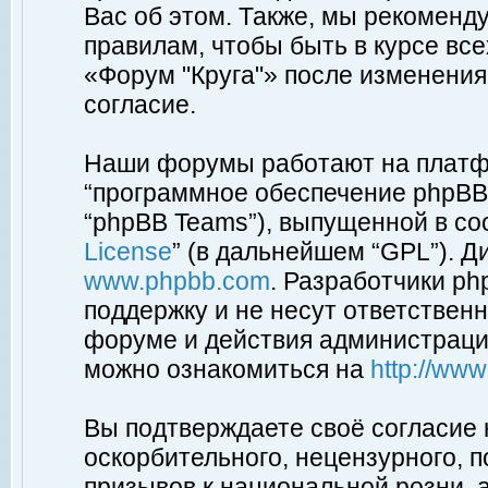
Вас об этом. Также, мы рекоменд
правилам, чтобы быть в курсе вс
«Форум "Круга"» после изменения
согласие.
Наши форумы работают на платфо
“программное обеспечение phpBB”
“phpBB Teams”), выпущенной в соо
License
” (в дальнейшем “GPL”). Д
www.phpbb.com
. Разработчики p
поддержку и не несут ответствен
форуме и действия администраци
можно ознакомиться на
http://ww
Вы подтверждаете своё согласие
оскорбительного, нецензурного, п
призывов к национальной розни, 