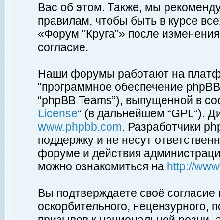
Вас об этом. Также, мы рекоменд
правилам, чтобы быть в курсе вс
«Форум "Круга"» после изменения
согласие.
Наши форумы работают на платфо
“программное обеспечение phpBB”
“phpBB Teams”), выпущенной в соо
License
” (в дальнейшем “GPL”). Д
www.phpbb.com
. Разработчики p
поддержку и не несут ответствен
форуме и действия администраци
можно ознакомиться на
http://ww
Вы подтверждаете своё согласие
оскорбительного, нецензурного, п
призывов к национальной розни, 