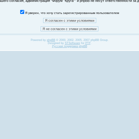
его согласия, администрация “Форум "Круга"” и phpBB не несут ответственности за д
Я уверен, что хочу стать зарегистрированным пользователем
Powered by
phpBB
© 2000, 2002, 2005, 2007 phpBB Group.
Designed by
STSoftware
for
PTF
.
Русская поддержка phpBB