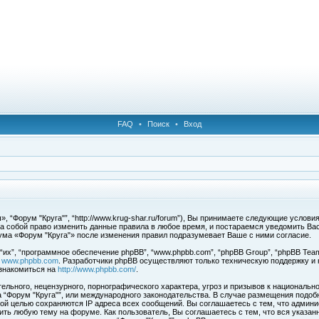
FAQ
•
Поиск
•
Вход
, “Форум "Круга"”, “http://www.krug-shar.ru/forum”), Вы принимаете следующие услови
за собой право изменить данные правила в любое время, и постараемся уведомить Ва
ума «Форум "Круга"» после изменения правил подразумевает Ваше с ними согласие.
х”, “программное обеспечение phpBB”, “www.phpbb.com”, “phpBB Group”, “phpBB Team
с
www.phpbb.com
. Разработчики phpBB осуществляют только техническую поддержку и
знакомиться на
http://www.phpbb.com/
.
льного, нецензурного, порнографического характера, угроз и призывов к национальн
ма “Форум "Круга"”, или международного законодательства. В случае размещения под
той целью сохраняются IP адреса всех сообщений. Вы соглашаетесь с тем, что админи
ить любую тему на форуме. Как пользователь, Вы соглашаетесь с тем, что вся указан