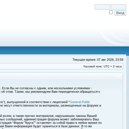
Текущее время: 07 авг 2026, 23:59
Часовой пояс: UTC + 3 часа
я. Если Вы не согласны с одним, или несколькими условиями -
с об этом. Также, мы рекомендуем Вам периодически обращаться к
s”), выпущенной в соответствии с лицензией “
General Public
 не несут ответственности за материалы, размещенные на форуме и
ой розни, а также прочих материалов, нарушаюших законы Вашей
обных сообщений, администрация форума может заблокировать Ваш
страция “Форум "Круга"” оставляет за собой право в любое время по
ная Вами информация будет храниться в базе данных. В то же