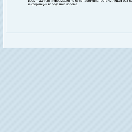
время, данная информация не будет доступна третьим лицам без Ваш
информации вследствие взлома.