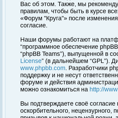
Вас об этом. Также, мы рекоменд
правилам, чтобы быть в курсе вс
«Форум "Круга"» после изменения
согласие.
Наши форумы работают на платфо
“программное обеспечение phpBB”
“phpBB Teams”), выпущенной в соо
License
” (в дальнейшем “GPL”). Д
www.phpbb.com
. Разработчики p
поддержку и не несут ответствен
форуме и действия администраци
можно ознакомиться на
http://ww
Вы подтверждаете своё согласие
оскорбительного, нецензурного, п
призывов к национальной розни, 