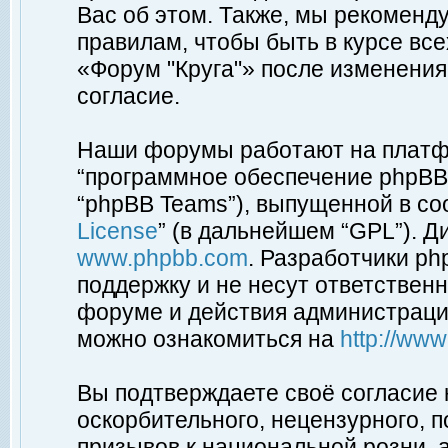
Вас об этом. Также, мы рекоменд
правилам, чтобы быть в курсе вс
«Форум "Круга"» после изменения
согласие.
Наши форумы работают на платфо
“программное обеспечение phpBB”
“phpBB Teams”), выпущенной в соо
License
” (в дальнейшем “GPL”). Д
www.phpbb.com
. Разработчики p
поддержку и не несут ответствен
форуме и действия администраци
можно ознакомиться на
http://ww
Вы подтверждаете своё согласие
оскорбительного, нецензурного, п
призывов к национальной розни, 