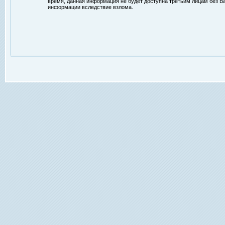
время, данная информация не будет доступна третьим лицам без Ваш
информации вследствие взлома.