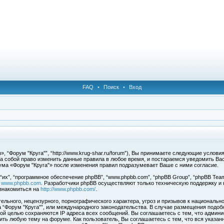
FAQ
•
Поиск
•
Вход
, “Форум "Круга"”, “http://www.krug-shar.ru/forum”), Вы принимаете следующие услови
за собой право изменить данные правила в любое время, и постараемся уведомить Ва
ума «Форум "Круга"» после изменения правил подразумевает Ваше с ними согласие.
х”, “программное обеспечение phpBB”, “www.phpbb.com”, “phpBB Group”, “phpBB Team
с
www.phpbb.com
. Разработчики phpBB осуществляют только техническую поддержку и
знакомиться на
http://www.phpbb.com/
.
льного, нецензурного, порнографического характера, угроз и призывов к национальн
ма “Форум "Круга"”, или международного законодательства. В случае размещения под
той целью сохраняются IP адреса всех сообщений. Вы соглашаетесь с тем, что админи
ить любую тему на форуме. Как пользователь, Вы соглашаетесь с тем, что вся указан