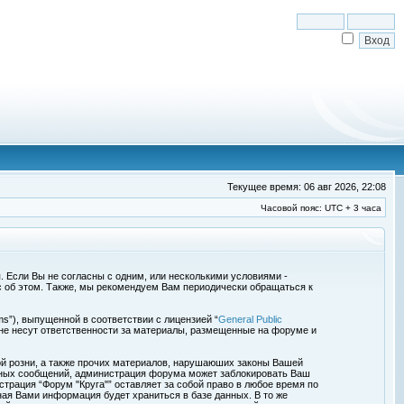
Текущее время: 06 авг 2026, 22:08
Часовой пояс: UTC + 3 часа
я. Если Вы не согласны с одним, или несколькими условиями -
с об этом. Также, мы рекомендуем Вам периодически обращаться к
s”), выпущенной в соответствии с лицензией “
General Public
 не несут ответственности за материалы, размещенные на форуме и
ой розни, а также прочих материалов, нарушаюших законы Вашей
обных сообщений, администрация форума может заблокировать Ваш
страция “Форум "Круга"” оставляет за собой право в любое время по
ная Вами информация будет храниться в базе данных. В то же