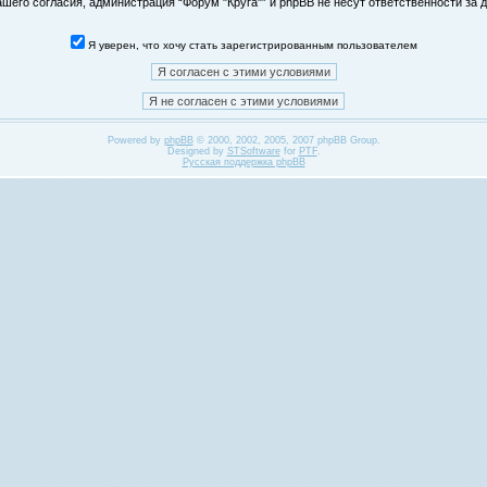
его согласия, администрация “Форум "Круга"” и phpBB не несут ответственности за д
Я уверен, что хочу стать зарегистрированным пользователем
Powered by
phpBB
© 2000, 2002, 2005, 2007 phpBB Group.
Designed by
STSoftware
for
PTF
.
Русская поддержка phpBB